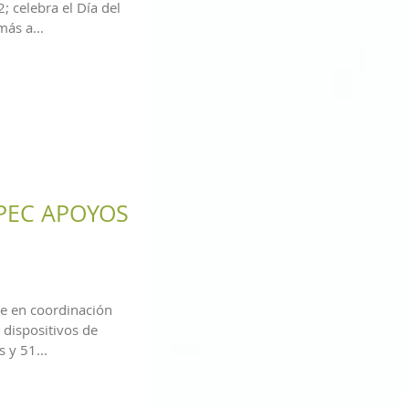
; celebra el Día del
más a...
PEC APOYOS
e en coordinación
 dispositivos de
 y 51...