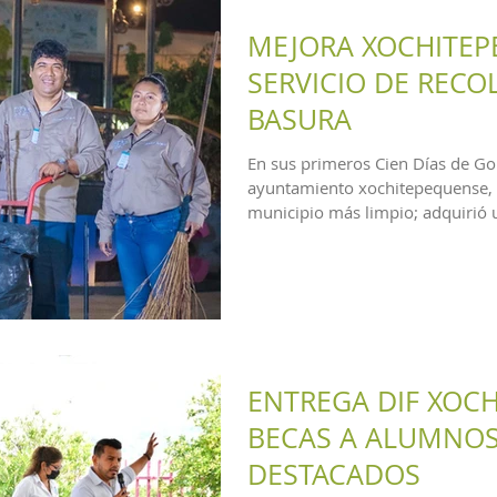
MEJORA XOCHITEP
SERVICIO DE RECO
BASURA
En sus primeros Cien Días de Go
ayuntamiento xochitepequense, 
municipio más limpio; adquirió
barredora,...
ENTREGA DIF XOCH
BECAS A ALUMNO
DESTACADOS