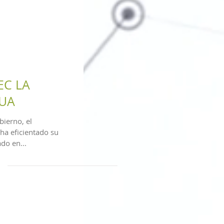
EC LA
GUA
bierno, el
ha eficientado su
ado en...