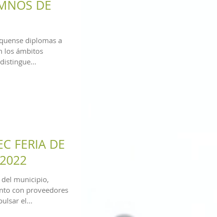
UMNOS DE
equense diplomas a
 los ámbitos
distingue...
EC FERIA DE
 2022
 del municipio,
nto con proveedores
ulsar el...