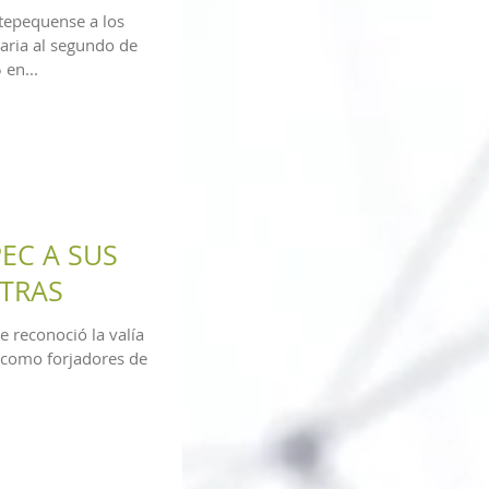
tepequense a los
aria al segundo de
en...
EC A SUS
TRAS
 reconoció la valía
 como forjadores de