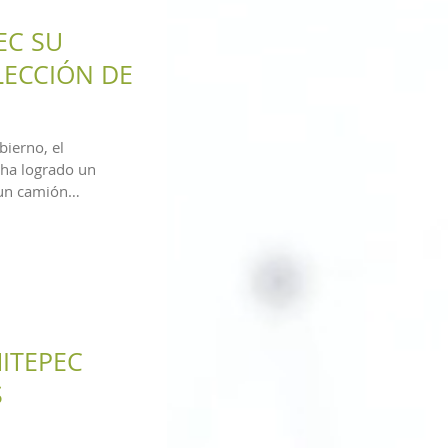
EC SU
LECCIÓN DE
bierno, el
ha logrado un
 un camión
ITEPEC
S