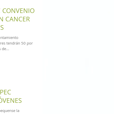
C CONVENIO
N CANCER
S
yuntamiento
res tendrán 50 por
 de...
PEC
JÓVENES
pequense la