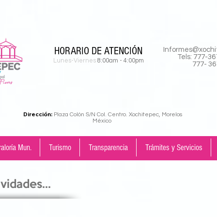
HORARIO DE ATENCIÓN
Informes@xochi
Tels: 777-361
Lunes-Viernes
8:00am - 4:00pm
777- 361 
Dirección:
Plaza Colón S/N Col. Centro. Xochitepec, Morelos
México
raloría Mun.
Turismo
Transparencia
Trámites y Servicios
vidades...