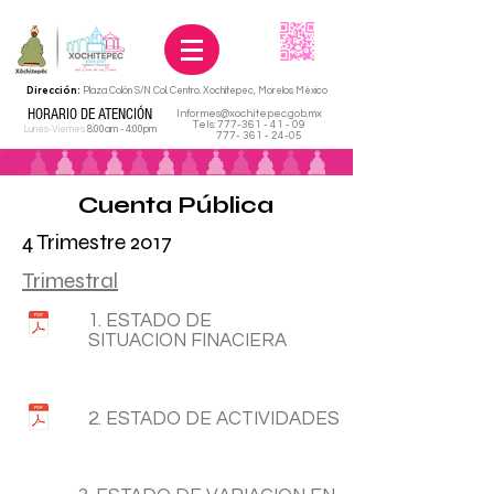
Dirección:
Plaza Colón S/N Col. Centro. Xochitepec, Morelos México
HORARIO DE ATENCIÓN
Informes@xochitepec.gob.mx
Tels:
777-361 - 41 - 09
Lunes-Viernes
8:00am - 4:00pm
777- 361 - 24-05
Cuenta Pública
4 Trimestre 2017
Trimestral
1. ESTADO DE
SITUACION FINACIERA
2. ESTADO DE ACTIVIDADES